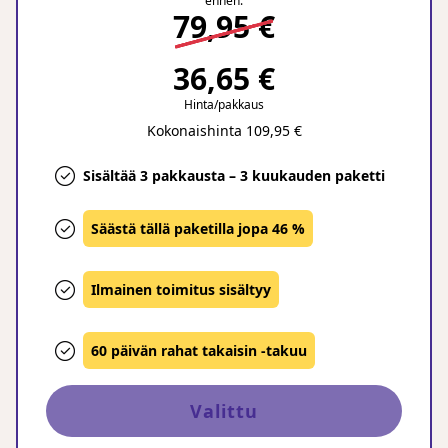
ennen:
79,95 €
36,65 €
Hinta/pakkaus
Kokonaishinta 109,95 €
Sisältää 3 pakkausta – 3 kuukauden paketti
Säästä tällä paketilla jopa 46 %
Ilmainen toimitus sisältyy
60 päivän rahat takaisin -takuu
Valittu