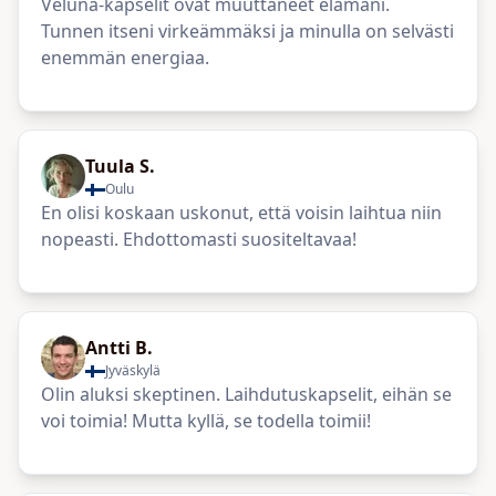
Veluna-kapselit ovat muuttaneet elämäni.
Tunnen itseni virkeämmäksi ja minulla on selvästi
enemmän energiaa.
Tuula S.
Oulu
En olisi koskaan uskonut, että voisin laihtua niin
nopeasti. Ehdottomasti suositeltavaa!
Antti B.
Jyväskylä
Olin aluksi skeptinen. Laihdutuskapselit, eihän se
voi toimia! Mutta kyllä, se todella toimii!